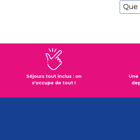
Que 
Séjours tout inclus : on
Une 
s'occupe de tout !
dep