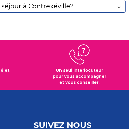
séjour à Contrexéville?
sé et
Un seul interlocuteur
pour vous accompagner
et vous conseiller.
SUIVEZ NOUS