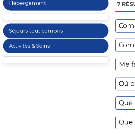
Hébergement
7
RÉS
Comm
Séjours tout compris
Comm
Activités & Soins
Me fa
Où d
Que 
Que 