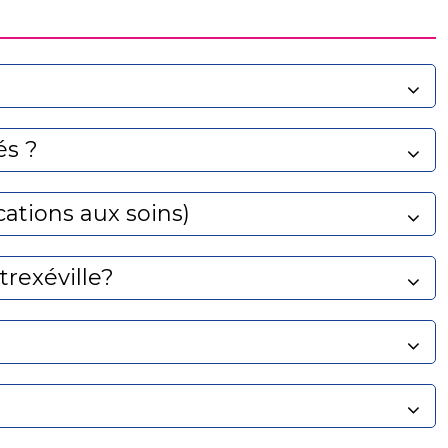
és ?
cations aux soins)
rexéville?